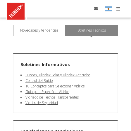
Home
Novedades y tendencias
Boletines Técnicos
Productos
Boletines Informativos
Puntos de Ventas
Blindex, Blindex Solar y Blindex Antirrobo
Control del Ruido
10 Conceptos para Seleccionar Vidrios
Elegí tu vidrio
Guía para Especificar Vidrios
Vidriado de Techos Transparentes
Vidrios de Seguridad